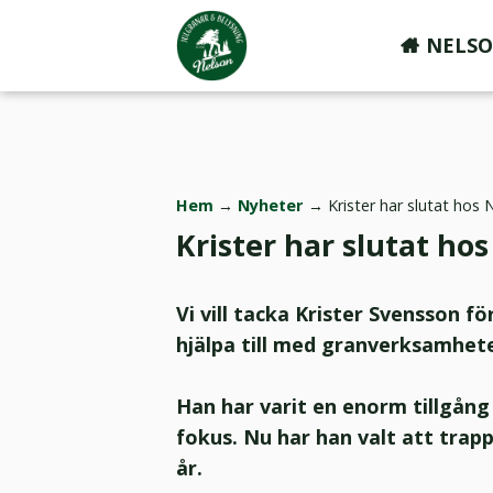
Huvudmeny
NELSO
Hoppa
till
huvudinnehåll
Länkstig
Hem
Nyheter
Krister har slutat hos 
Krister har slutat ho
Vi vill tacka Krister Svensson f
hjälpa till med granverksamhet
Han har varit en enorm tillgång 
fokus. Nu har han valt att trapp
år.