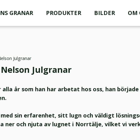
NS GRANAR
PRODUKTER
BILDER
OM 
Nelson Julgranar
s Nelson Julgranar
ör alla år som han har arbetat hos oss, han börjad
en.
med sin erfarenhet, sitt lugn och väldigt lösningso
a ner och njuta av lugnet i Norrtälje, vilket vi ve