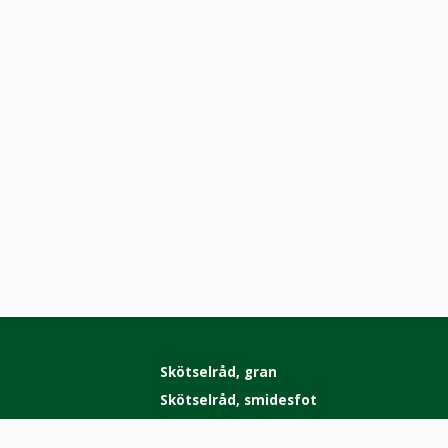
Sidfot
Skötselråd, gran
Skötselråd, smidesfot
Vår policy