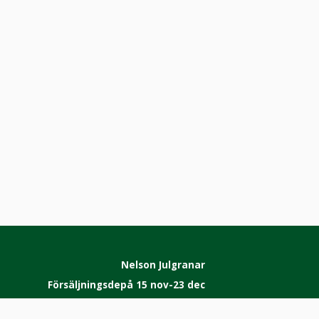
Nelson Julgranar
Försäljningsdepå 15 nov-23 dec
Magasinsvägen 9, 163 43 Spånga